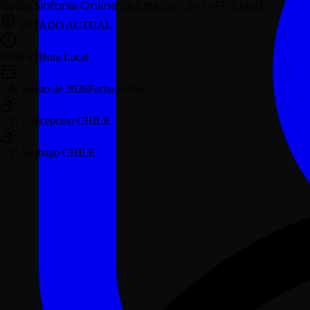
Radio Sinfonia Online
La Estación de la Felicidad
ESTADO ACTUAL
07:04:42
Hora Local
7 de agosto de 2026
Fecha Actual
--°C
Concepcion CHILE
--°C
Santiago CHILE