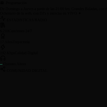
📻 Programación
De Domingo a Jueves a partir de las 21:00 hrs: Grandes Baladas, con 
Ochentero de la web, con DJ's y mezclas en VIVO
✦
ESTADISTICAS RADIO
6.210
Canciones 24/7
17 Años
Trayectoria
192 Kbps
Calidad Digital
--
Oyentes Ahora
COMUNIDAD DIGITAL