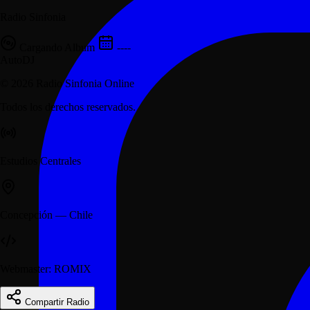
Radio Sinfonia
Cargando Album
----
AutoDJ
© 2026 Radio Sinfonia Online
Todos los derechos reservados.
Estudios Centrales
Concepción — Chile
Webmaster: ROMIX
Compartir Radio